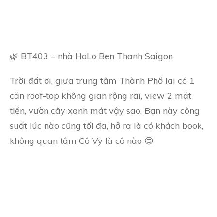
🌿 BT403 – nhà HoLo Ben Thanh Saigon
Trời đất ơi, giữa trung tâm Thành Phố lại có 1
căn roof-top không gian rộng rãi, view 2 mặt
tiền, vườn cây xanh mát vậy sao. Bạn này công
suất lúc nào cũng tối đa, hở ra là có khách book,
không quan tâm Cô Vy là cô nào 😍