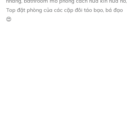
nhàng, bathroom mở phong cách nửa kín nửa hở,
Top đặt phòng của các cặp đôi táo bạo, bá đạo
😍