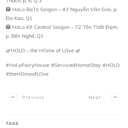
Thạch, p. 6, Q 3
🏩 HoLo BaTo Saigon – 43 Nguyễn Văn Giai, p.
Đa Kao, Q1
🏩 HoLo K9 Central Saigon – 72 Tôn Thất Đạm,
p. Bến Nghé, Q1
🌿HOLO – the HOme of LOve 🌿
#HoLoFairyHouse #ServicedHomeStay #HOLO
#theHOmeofLOve
Previous
Next
TAGS