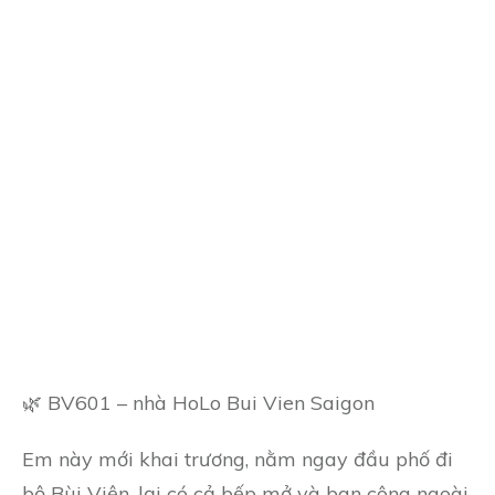
🌿 BV601 – nhà HoLo Bui Vien Saigon
Em này mới khai trương, nằm ngay đầu phố đi
bộ Bùi Viện, lại có cả bếp mở và ban công ngoài