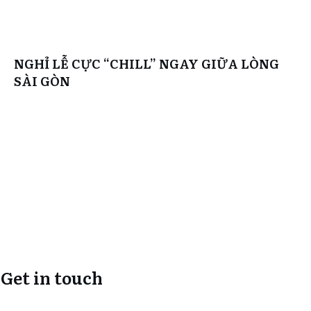
NGHỈ LỄ CỰC “CHILL” NGAY GIỮA LÒNG
SÀI GÒN
Get in touch