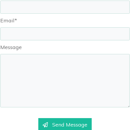
Email*
Message
Send Message