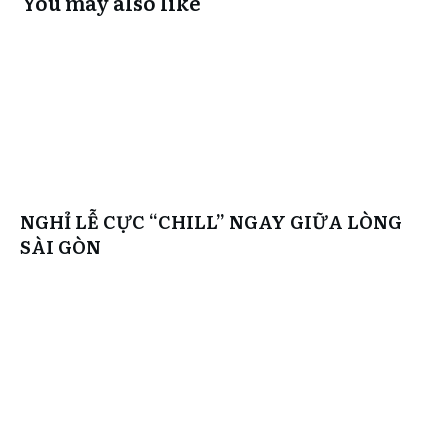
You may also like
NGHỈ LỄ CỰC “CHILL” NGAY GIỮA LÒNG
SÀI GÒN