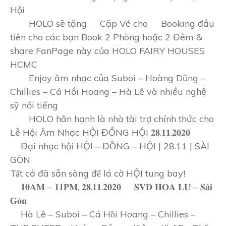
Hội
HOLO sẽ tặng
Cặp Vé cho
Booking đầu
tiên cho các bạn Book 2 Phòng hoặc 2 Đêm &
share FanPage này của HOLO FAIRY HOUSES
HCMC
Enjoy âm nhạc của Suboi – Hoàng Dũng –
Chillies – Cá Hồi Hoang – Hà Lê và nhiều nghệ
sỹ nổi tiếng
HOLO hân hạnh là nhà tài trợ chính thức cho
Lễ Hội Âm Nhạc HỘI ĐỒNG HỘI 𝟐𝟖.𝟏𝟏.𝟐𝟎𝟐𝟎
Đại nhạc hội HỘI – ĐỒNG – HỘI | 28.11 | SÀI
GÒN
Tất cả đã sẵn sàng để lá cờ HỘI tung bay!
𝟏𝟎𝐀𝐌 – 𝟏𝟏𝐏𝐌, 𝟐𝟖.𝟏𝟏.𝟐𝟎𝟐𝟎
𝐒𝐕𝐃 𝐇𝐎𝐀 𝐋𝐔̛ – 𝐒𝐚̀𝐢
𝐆𝐨̀𝐧
Hà Lê – Suboi – Cá Hồi Hoang – Chillies –